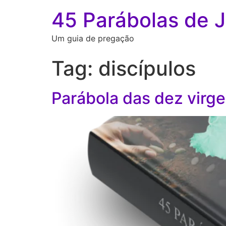
45 Parábolas de 
Um guia de pregação
Tag:
discípulos
Parábola das dez virg