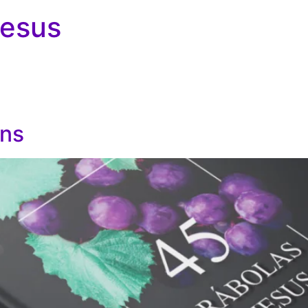
Jesus
ens