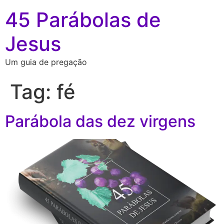
45 Parábolas de
Jesus
Um guia de pregação
Tag:
fé
Parábola das dez virgens