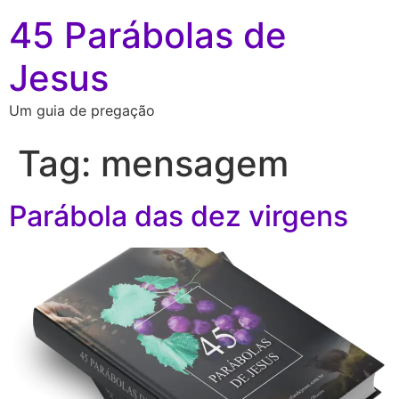
45 Parábolas de
Jesus
Um guia de pregação
Tag:
mensagem
Parábola das dez virgens