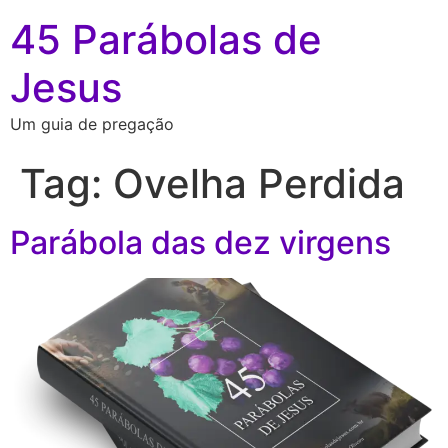
45 Parábolas de
Jesus
Um guia de pregação
Tag:
Ovelha Perdida
Parábola das dez virgens