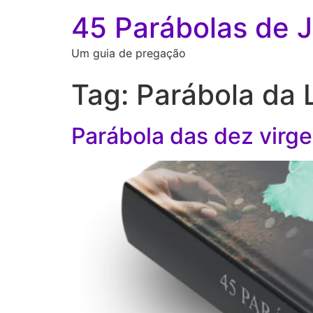
45 Parábolas de 
Um guia de pregação
Tag:
Parábola da 
Parábola das dez virg