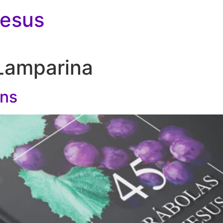
Jesus
Lamparina
ens