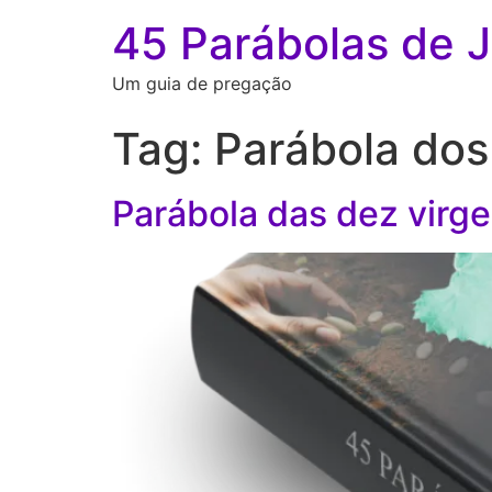
45 Parábolas de 
Um guia de pregação
Tag:
Parábola dos
Parábola das dez virg