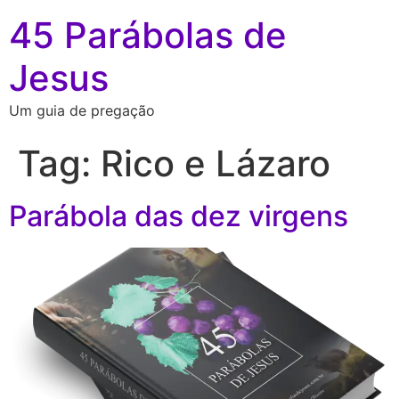
45 Parábolas de
Jesus
Um guia de pregação
Tag:
Rico e Lázaro
Parábola das dez virgens