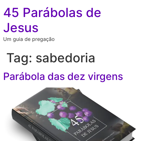
45 Parábolas de
Jesus
Um guia de pregação
Tag:
sabedoria
Parábola das dez virgens