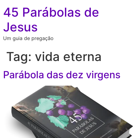
45 Parábolas de
Jesus
Um guia de pregação
Tag:
vida eterna
Parábola das dez virgens