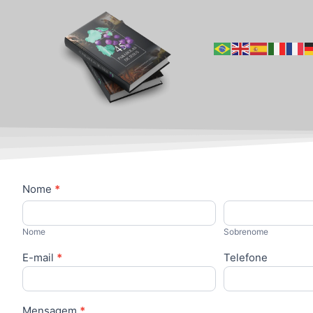
Contato
Nome
*
Nome
Sobrenome
Nome
Sobrenome
E-mail
*
Telefone
Mensagem
*