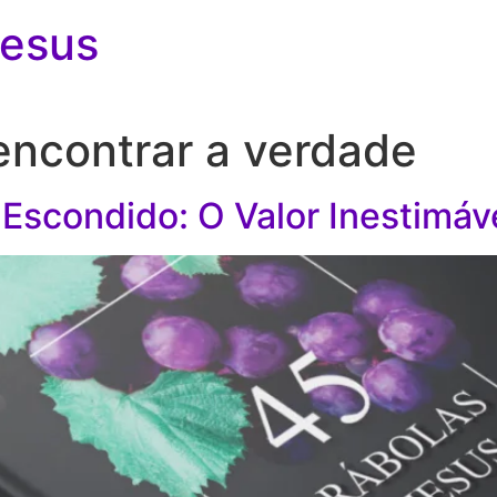
Jesus
 encontrar a verdade
 Escondido: O Valor Inestimáv