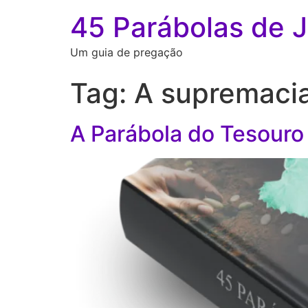
45 Parábolas de 
Um guia de pregação
Tag:
A supremacia
A Parábola do Tesouro