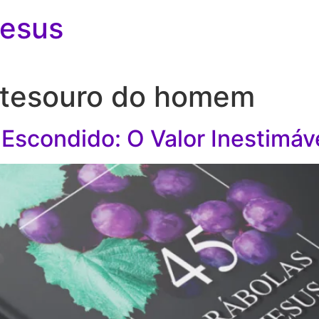
Jesus
 tesouro do homem
 Escondido: O Valor Inestimáv